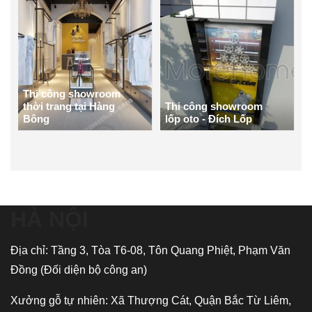
Thi công showroom
thời trang tại Hàng
Thi công showroom
Bông
lốp oto - Đích Lốp
HÀ NỘI
Địa chỉ: Tầng 3, Tòa T6-08, Tôn Quang Phiệt, Phạm Văn
Đồng (Đối diện bộ công an)
Xưởng gỗ tự nhiên: Xã Thượng Cát, Quận Bắc Từ Liêm,