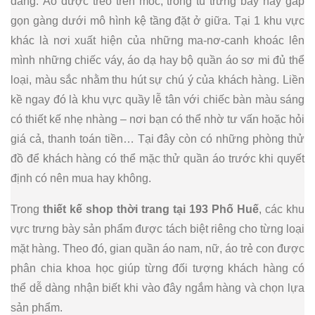
dáng. Áo được treo trên móc, trong tủ trưng bày hay gấp
gọn gàng dưới mô hình kệ tầng đặt ở giữa. Tại 1 khu vực
khác là nơi xuất hiện của những ma-nơ-canh khoác lên
mình những chiếc váy, áo dạ hay bộ quần áo sơ mi đủ thể
loại, màu sắc nhằm thu hút sự chú ý của khách hàng. Liền
kề ngay đó là khu vực quầy lễ tân với chiếc bàn màu sáng
có thiết kế nhẹ nhàng – nơi bạn có thể nhờ tư vấn hoặc hỏi
giá cả, thanh toán tiền… Tại đây còn có những phòng thử
đồ để khách hàng có thể mặc thử quần áo trước khi quyết
định có nên mua hay không.
Trong
thiết kế shop thời trang tại 193 Phố Huế
, các khu
vực trưng bày sản phẩm được tách biệt riêng cho từng loại
mặt hàng. Theo đó, gian quần áo nam, nữ, áo trẻ con được
phân chia khoa học giúp từng đối tượng khách hàng có
thể dễ dàng nhận biết khi vào đây ngắm hàng và chọn lựa
sản phẩm.