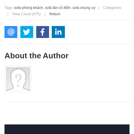
Tags:
sofa phòng khách
,
sofa tân cổ điển
,
sofa chung cư
|
Categories:
|
View Count (475)
|
Return
About the Author