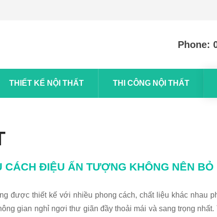
Phone: 
THIẾT KẾ NỘI THẤT
THI CÔNG NỘI THẤT
T
 CÁCH ĐIỆU ẤN TƯỢNG KHÔNG NÊN BỎ
 được thiết kế với nhiều phong cách, chất liệu khác nhau p
hông gian nghỉ ngơi thư giãn đầy thoải mái và sang trọng nh