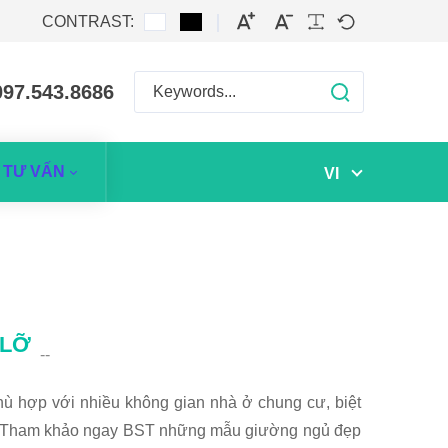
CONTRAST:
097.543.8686
TƯ VẤN
VI
 LỠ
--
hù hợp với nhiều không gian nhà ở chung cư, biệt
ất. Tham khảo ngay BST những mẫu giường ngủ đẹp