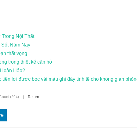
Trong Nội Thất
y Sốt Năm Nay
bạn thất vọng
g trong thiết kế căn hộ
n Hoàn Hảo?
óc tiện lợi được bọc vải màu ghi đầy tinh tế cho không gian ph
Count (294)
|
Return
re