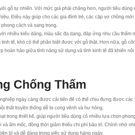
o với gỗ tự nhiên. Với mức giá phải chăng hơn, người tiêu dùn
iều. Điều này giúp cho các gia đình trẻ, các cặp vợ chồng mớ
h phong cách và sang trọng.
với nhiều kiểu dáng, màu sắc đa dạng, đáp ứng nhu cầu thẩm 
ên tinh tế, khó có thể phân biệt được với gỗ thật. Hơn nữa, gỗ
ợp hoàn hảo giữa tính năng sử dụng và tính kinh tế đã khiến nội
ng Chống Thấm
 nghiệp ngày càng được cải tiến để có thể chịu đựng được các y
ội thất truyền thống dễ bị cong vênh và hư hỏng.
oạt trong thiết kế, giúp người tiêu dùng có nhiều lựa chọn ph
ẩn và ẩm mốc, đồng thời giảm thiểu chi phí bảo trì. Chính nhờ 
ền bỉ và dễ dàng trong việc sử dụng hàng ngày.