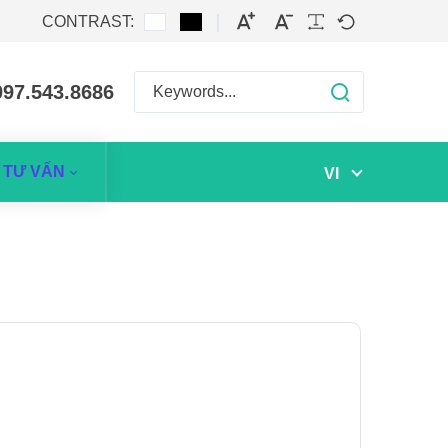
CONTRAST:
097.543.8686
TƯ VẤN
VI