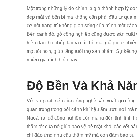
Một trong những lý do chính là giá thành hợp lý s
đẹp mắt và bền bỉ mà không cần phải đầu tư quá nh
cơ hội trang trí không gian sống của mình một các
Bên cạnh đó, gỗ công nghiệp cũng được sản xuất 
hiện đại cho phép tạo ra các bề mặt giả gỗ tự nhi
mọt tốt hơn, giúp tăng tuổi thọ sản phẩm. Sự kết h
nhiều gia đình hiện nay.
Độ Bền Và Khả Nă
Với sự phát triển của công nghệ sản xuất, gỗ công
quan trọng trong bối cảnh khí hậu ẩm ướt, nơi mà n
Ngoài ra, gỗ công nghiệp còn mang đến tính linh h
thấm tốt của nó giúp bảo vệ bề mặt khỏi các vết b
chỉ đáp ứng nhu cầu thẩm mỹ mà còn đảm bảo sự b