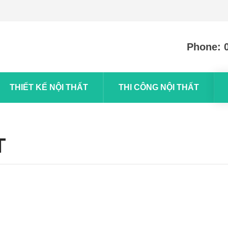
Phone: 
THIẾT KẾ NỘI THẤT
THI CÔNG NỘI THẤT
T