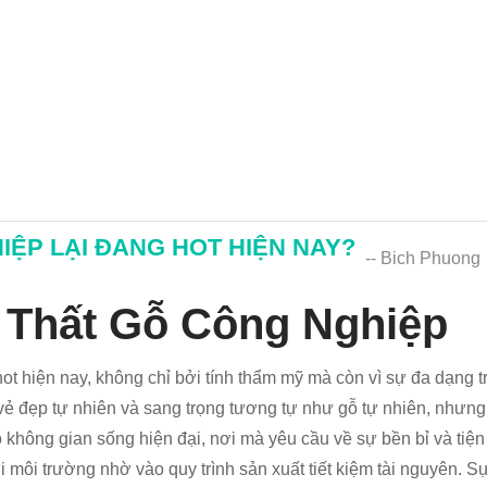
IỆP LẠI ĐANG HOT HIỆN NAY?
-- Bich Phuong
i Thất Gỗ Công Nghiệp
t hiện nay, không chỉ bởi tính thẩm mỹ mà còn vì sự đa dạng tro
vẻ đẹp tự nhiên và sang trọng tương tự như gỗ tự nhiên, nhưn
 không gian sống hiện đại, nơi mà yêu cầu về sự bền bỉ và tiện
i môi trường nhờ vào quy trình sản xuất tiết kiệm tài nguyên. S